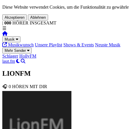
Diese Website verwendet Cookies, um die Funktionalität zu gewährlei
Akzeptieren
Ablehnen
|
000
HÖRER
INSGESAMT
☰
Musik
Musikwunsch
Unsere Playlist
Shows & Events
Neuste Musik
Mehr Sender
Schlager
HollyFM
laut.fm
LIONFM
🎧
0
HÖREN MIT DIR