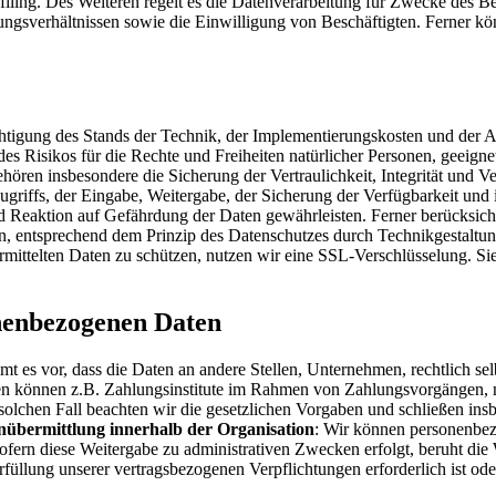
rofiling. Des Weiteren regelt es die Datenverarbeitung für Zwecke des 
gsverhältnissen sowie die Einwilligung von Beschäftigten. Ferner kö
chtigung des Stands der Technik, der Implementierungskosten und der 
 des Risikos für die Rechte und Freiheiten natürlicher Personen, geei
en insbesondere die Sicherung der Vertraulichkeit, Integrität und Ve
ugriffs, der Eingabe, Weitergabe, der Sicherung der Verfügbarkeit und 
eaktion auf Gefährdung der Daten gewährleisten. Ferner berücksichti
 entsprechend dem Prinzip des Datenschutzes durch Technikgestaltung
mittelten Daten zu schützen, nutzen wir eine SSL-Verschlüsselung. Sie 
nenbezogenen Daten
 vor, dass die Daten an andere Stellen, Unternehmen, rechtlich selbs
n können z.B. Zahlungsinstitute im Rahmen von Zahlungsvorgängen, mi
 solchen Fall beachten wir die gesetzlichen Vorgaben und schließen in
nübermittlung innerhalb der Organisation
: Wir können personenbez
Sofern diese Weitergabe zu administrativen Zwecken erfolgt, beruht di
 Erfüllung unserer vertragsbezogenen Verpflichtungen erforderlich ist o