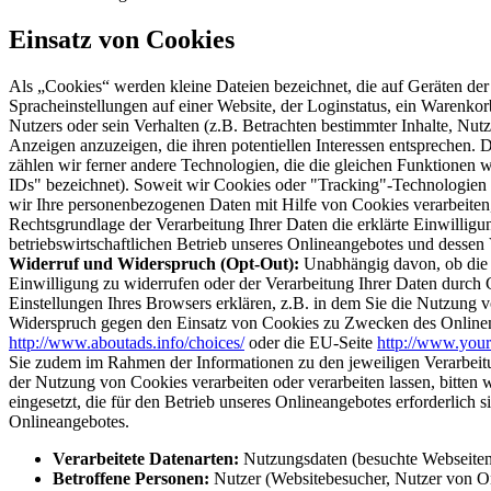
Einsatz von Cookies
Als „Cookies“ werden kleine Dateien bezeichnet, die auf Geräten de
Spracheinstellungen auf einer Website, der Loginstatus, ein Warenkor
Nutzers oder sein Verhalten (z.B. Betrachten bestimmter Inhalte, Nut
Anzeigen anzuzeigen, die ihren potentiellen Interessen entsprechen. 
zählen wir ferner andere Technologien, die die gleichen Funktionen
IDs" bezeichnet). Soweit wir Cookies oder "Tracking"-Technologien e
wir Ihre personenbezogenen Daten mit Hilfe von Cookies verarbeiten, h
Rechtsgrundlage der Verarbeitung Ihrer Daten die erklärte Einwilligu
betriebswirtschaftlichen Betrieb unseres Onlineangebotes und dessen V
Widerruf und Widerspruch (Opt-Out):
Unabhängig davon, ob die V
Einwilligung zu widerrufen oder der Verarbeitung Ihrer Daten durch
Einstellungen Ihres Browsers erklären, z.B. in dem Sie die Nutzung 
Widerspruch gegen den Einsatz von Cookies zu Zwecken des Onlinemar
http://www.aboutads.info/choices/
oder die EU-Seite
http://www.your
Sie zudem im Rahmen der Informationen zu den jeweiligen Verarbeit
der Nutzung von Cookies verarbeiten oder verarbeiten lassen, bitten 
eingesetzt, die für den Betrieb unseres Onlineangebotes erforderlich 
Onlineangebotes.
Verarbeitete Datenarten:
Nutzungsdaten (besuchte Webseiten,
Betroffene Personen:
Nutzer (Websitebesucher, Nutzer von On