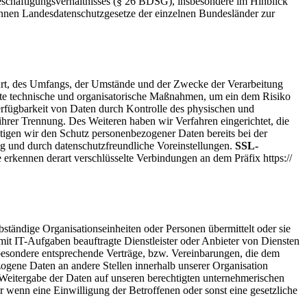
Beschäftigungsverhältnisses (§ 26 BDSG), insbesondere im Hinblick
nnen Landesdatenschutzgesetze der einzelnen Bundesländer zur
Art, des Umfangs, der Umstände und der Zwecke der Verarbeitung
gnete technische und organisatorische Maßnahmen, um ein dem Risiko
rfügbarkeit von Daten durch Kontrolle des physischen und
ihrer Trennung. Des Weiteren haben wir Verfahren eingerichtet, die
gen wir den Schutz personenbezogener Daten bereits bei der
 und durch datenschutzfreundliche Voreinstellungen.
SSL-
erkennen derart verschlüsselte Verbindungen an dem Präfix https://
tändige Organisationseinheiten oder Personen übermittelt oder sie
t IT-Aufgaben beauftragte Dienstleister oder Anbieter von Diensten
sbesondere entsprechende Verträge, bzw. Vereinbarungen, die dem
ogene Daten an andere Stellen innerhalb unserer Organisation
e Weitergabe der Daten auf unseren berechtigten unternehmerischen
der wenn eine Einwilligung der Betroffenen oder sonst eine gesetzliche