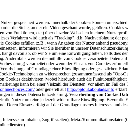
r Nutzer gespeichert werden. Innerhalb der Cookies können unterschi
b oder die Stelle, an der ein Video geschaut wurde, gehören. Cookies w
zen von Funktionen, etc.) über einzelne Webseiten in einem Nutzerprofi
Dieses Verfahren wird auch als "Tracking", d.h. Nachverfolgung der pot
 wie Cookies erfüllen (z.B., wenn Angaben der Nutzer anhand pseudon
insetzen, informieren wir Sie hierüber in unserer Datenschutzerklärun
ängt davon ab, ob wir Sie um eine Einwilligung bitten. Falls dies der F
ng. Andernfalls werden die mithilfe von Cookies verarbeitete Daten auf
erbesserung) verarbeitet oder wenn der Einsatz von Cookies erforderlic
erarbeitung auf Grundlage einer Einwilligung oder gesetzlichen Erlaubni
 Cookie-Technologien zu widersprechen (zusammenfassend als "Opt-Out
von Cookies deaktivieren (wobei hierdurch auch die Funktionsfähigkei
ketings kann bei einer Vielzahl der Diensten, vor allem im Fall des 
onlinechoices.com/
oder generell auf
http://optout.aboutads.info
erklärt
ungen in dieser Datenschutzerklärung.
Verarbeitung von Cookie-Date
wir die Nutzer um eine jederzeit widerrufbare Einwilligung. Bevor die
sind. Deren Einsatz erfolgt auf der Grundlage unseres Interesses und des
 Interesse an Inhalten, Zugriffszeiten), Meta-/Kommunikationsdaten (
linediensten).