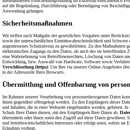
automatisierten Entscheidungsfindung im Einzelfall einschließlich P
auf die Begründung, Durchführung oder Beendigung von Beschäftigun
Anwendung gelangen.
Sicherheitsmaßnahmen
Wir treffen nach Maßgabe der gesetzlichen Vorgaben unter Berücksi
sowie der unterschiedlichen Eintrittswahrscheinlichkeit und Schwere
angemessenes Schutzniveau zu gewährleisten. Zu den Maßnahmen gehör
elektronischen Zugangs zu den Daten, als auch des sie betreffenden Z
eine Wahrnehmung von Betroffenenrechten, Löschung von Daten und R
Entwicklung, bzw. Auswahl von Hardware, Software sowie Verfahren,
Verschlüsselung (https)
: Um Ihre via unseres Online-Angebotes über
in der Adresszeile Ihres Browsers.
Übermittlung und Offenbarung von perso
Im Rahmen unserer Verarbeitung von personenbezogenen Daten kommt es
ihnen gegenüber offengelegt werden. Zu den Empfängern dieser Date
und Inhalten, die in einer Webseite eingebunden werden, gehören. In
Schutz Ihrer Daten dienen, mit den Empfängern Ihrer Daten ab.
Date
übermitteln oder ihnen sonst den Zugriff auf diese Daten gewähren. 
und betriebswirtschaftlichen Interessen oder erfolgt sonst, sofern sie
Erlaubnis vorliegt.