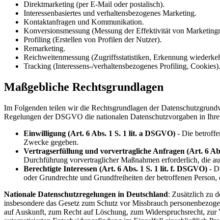
Direktmarketing (per E-Mail oder postalisch).
Interessenbasiertes und verhaltensbezogenes Marketing.
Kontaktanfragen und Kommunikation.
Konversionsmessung (Messung der Effektivität von Marketin
Profiling (Erstellen von Profilen der Nutzer).
Remarketing.
Reichweitenmessung (Zugriffsstatistiken, Erkennung wiederke
Tracking (Interessens-/verhaltensbezogenes Profiling, Cookies)
Maßgebliche Rechtsgrundlagen
Im Folgenden teilen wir die Rechtsgrundlagen der Datenschutzgrundv
Regelungen der DSGVO die nationalen Datenschutzvorgaben in Ihre
Einwilligung (Art. 6 Abs. 1 S. 1 lit. a DSGVO)
- Die betroff
Zwecke gegeben.
Vertragserfüllung und vorvertragliche Anfragen (Art. 6 Abs
Durchführung vorvertraglicher Maßnahmen erforderlich, die auf
Berechtigte Interessen (Art. 6 Abs. 1 S. 1 lit. f. DSGVO)
- Di
oder Grundrechte und Grundfreiheiten der betroffenen Person,
Nationale Datenschutzregelungen in Deutschland
: Zusätzlich zu
insbesondere das Gesetz zum Schutz vor Missbrauch personenbezoge
auf Auskunft, zum Recht auf Löschung, zum Widerspruchsrecht, zur 